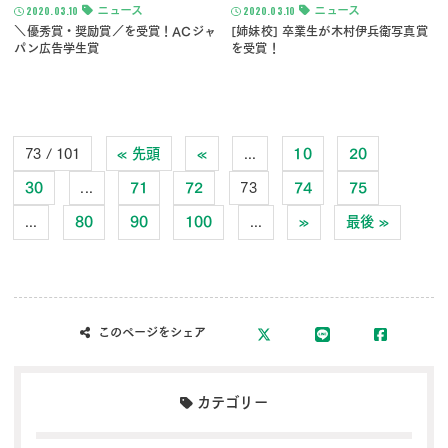
2020.03.10
ニュース
2020.03.10
ニュース
＼優秀賞・奨励賞／を受賞！ACジャ
[姉妹校] 卒業生が木村伊兵衛写真賞
パン広告学生賞
を受賞！
73 / 101
« 先頭
«
...
10
20
30
...
71
72
73
74
75
...
80
90
100
...
»
最後 »
このページをシェア
カテゴリー