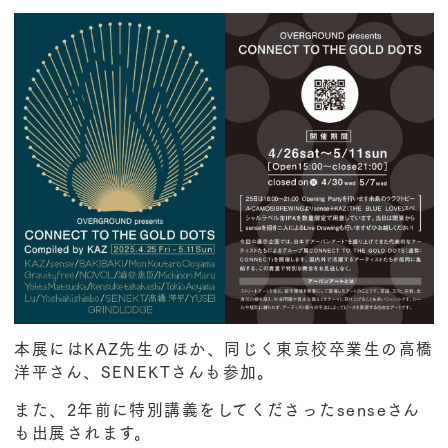
本展には
KAZ先生
のほか、同じく東京校卒業生の
高橋
洋平さん
、
SENEKTさん
も参加。
また、2年前に特別講義をしてくださった
senseさん
も出展されます。