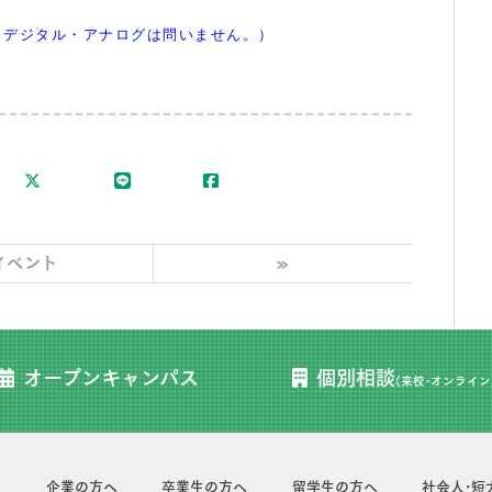
（デジタル・アナログは問いません。）
イベント
»
オープン
キャンパス
個別相談
(来校･オンライン
企業の方へ
卒業生の方へ
留学生の方へ
社会人･短