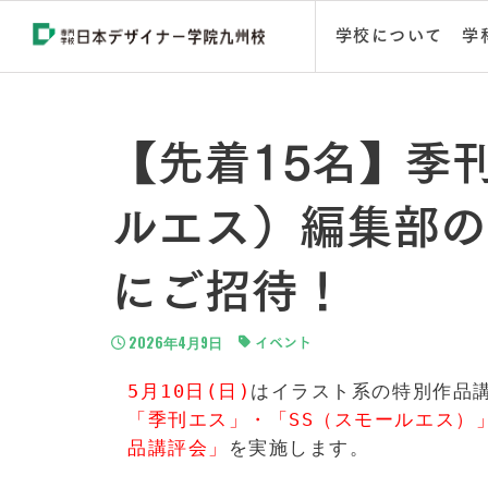
学校について
学
【先着15名】季
ルエス）編集部の
にご招待！
2026年4月9日
イベント
5月10日(日)
はイラスト系の特別作品
「季刊エス」・「SS（スモールエス）
品講評会」
を実施します。