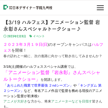
【3/19 ハルフェス】アニメーション監督 岩
永彰さんスペシャルトークショー♪
2023年2月9日
イベント
２０２３年３月１９日(日
)のオープンキャンパスは
ハルフ
ェス
を開催！
春の訪れと一緒に、次の進路に向かって動き出してみませんか？
3/18(土)開催のハルフェススペシャル講座
では、
「
アニメーション監督『岩永彰』さんスペシャ
ルトークショー」
を開講します。
「ありふれた職業で世界最強 ２ndシーズン
」
や
「キングダム 第
２シーズン」
など、有名アニメ作品で監督を務める現役のアニメ
ーション監督が初来校♪
アニメが大好き
な方から、将来
アニメーターなどを目指す
皆さん
も。