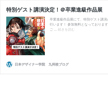
特別ゲスト講演決定！＠卒業進級作品展
卒業進級作品展にて、特別ゲスト講演
行います！ 参加無料となっておりま
特
ご …
続きを読む
別
ゲ
ス
ト
講
演
日本デザイナー学院 九州校ブログ
決
定！
＠
卒
業
進
級
作
品